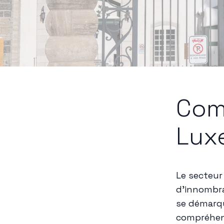
Com
Lux
Le secteur
d'innombra
se démarqu
compréhens