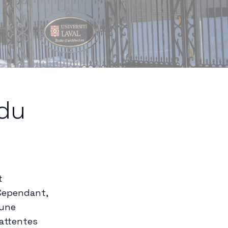
du
t
Cependant,
 une
attentes