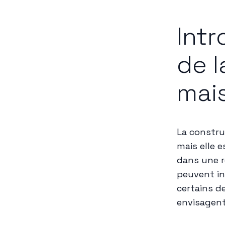
Int
de l
mai
La constru
mais elle 
dans une r
peuvent in
certains d
envisagent