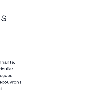
es
nnante,
iculier
reçues
Découvrons
i